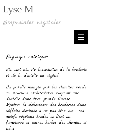
Lyse M
Empreintes végétales
Paysages oniriques
Ils sont nés de l’association de la broderie
et de la dentelle au végétal.
La parelle mangée par les chenilles révèle
sa structure architecturée évoquant une
dentelle d'une très grande finesse.
Montrer la délicatesse des broderies d’une
coiffette destinée à ne pas être vue ; ses
motifs végétaux brodés se lient au
fumeterre et autres herbes des chemins et
talus