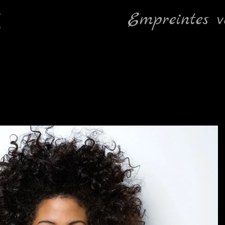
M
Empreintes v