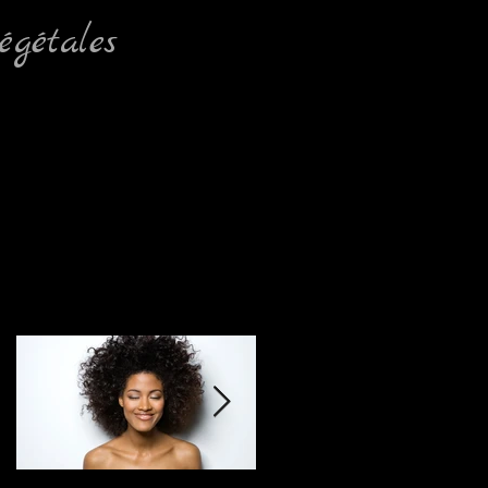
égétales
À l'affiche