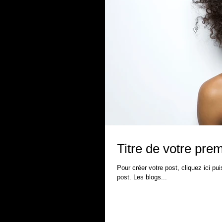
Titre de votre prem
Pour créer votre post, cliquez ici pu
post. Les blogs...