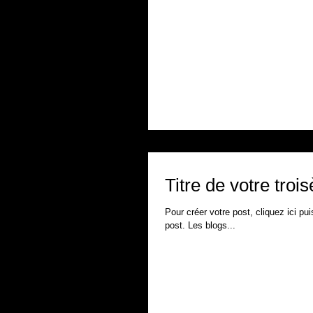
Titre de votre troi
Pour créer votre post, cliquez ici pu
post. Les blogs...