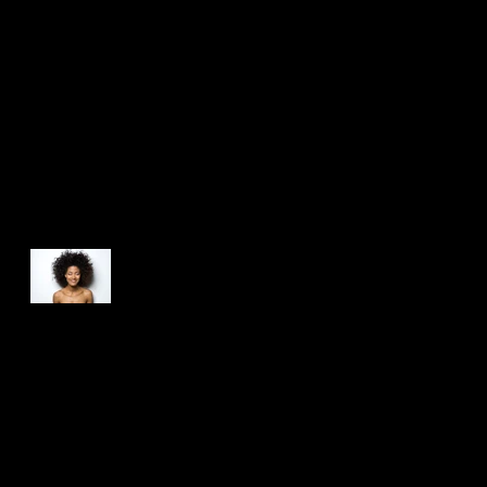
Titre de votre premier
Titre de votre second
post de blog
post de blog
Posts récents
Titre de votre premier
post de blog
Titre de votre second post de blog
Titre de votre troisème post de blog